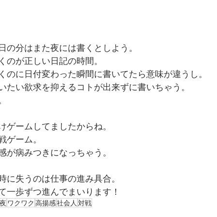
日の分はまた夜には書くとしよう。
くのが正しい日記の時間。
くのに日付変わった瞬間に書いてたら意味が違うし。
いたい欲求を抑えるコトが出来ずに書いちゃう。
。
けゲームしてましたからね。
戦ゲーム。
感が病みつきになっちゃう。
時に失うのは仕事の進み具合。
て一歩ずつ進んでまいります！
夜
ワクワク
高揚感
社会人
対戦