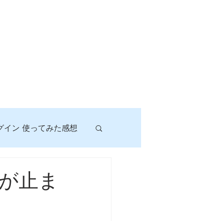
グイン 使ってみた感想
！
が止ま
に挑戦しよう