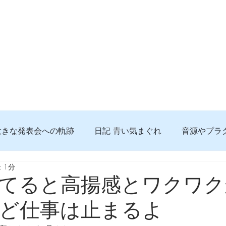
大きな発表会への軌跡
日記 青い気まぐれ
音源やプラ
 1分
る 知っておきたいコト
問題解決。諦めない心、灯せ道筋
てると高揚感とワクワク
ど仕事は止まるよ
食べんじーの美味しい記事
便利な経験、新しいコト