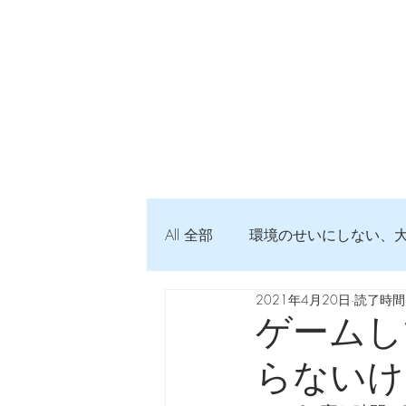
All 全部
環境のせいにしない、
2021年4月20日
読了時間:
弦交換の記録
DTM 始め
ゲームし
らないけ
Imanjy Studio 使われているモノ