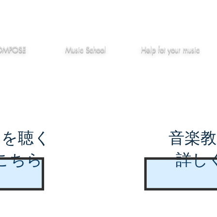
作編曲
音楽教室
役立つ記事
OMPOSE
Music School
Hel
p
fot your music
曲を聴く
音楽教
こちら
詳し