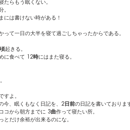
寝たらもう眠くない。
分。
でを追ったドキュメンタリー、二つの舞台裏
まには書けない時がある！
かって一日の大半を寝て過ごしちゃったからである。
時頃
起きる。
めに食べて 
12時
にはまた寝る。
。
ですよ。
の今、眠くもなく日記を、
2日前
の日記を書いておりま
ココから朝方までに 
3曲
作って寝たい所。
っとだけ余裕が出来るのにな。