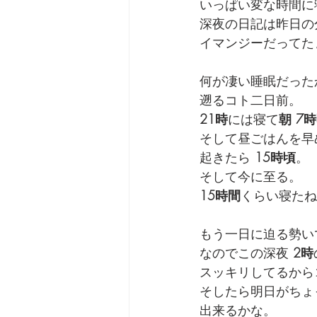
いっぱい変な時間に
深夜の日記は昨日の
劇団 Avan 劇伴が出来るま
イマンジーだってた
何が凄い睡眠だった
遡るコト二日前。
21時
には寝て
朝 7
そして昼ごはんを早
起きたら 
15時頃
。
そして今に至る。
15時間
くらい寝たね
もう一日に迫る勢い
なのでこの深夜 
2時
スッキリしてるから
そしたら明日がちょ
出来るかな。