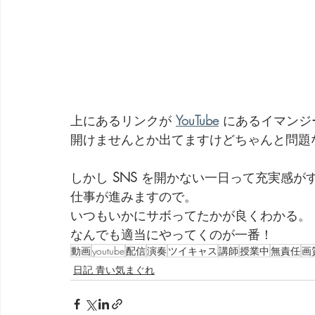
上にあるリンクが 
YouTube
 にあるイマン
開けませんとか出てますけどちゃんと問題
しかし 
SNS
 を開かない一日って充実感が
仕事が進みますので。
いつもいかにサボってたかが良くわかる。
なんでも適当にやってくのが一番！
動画
youtube
配信
演奏
ツイキャス
講師
授業中
無責任
画
日記 青い気まぐれ