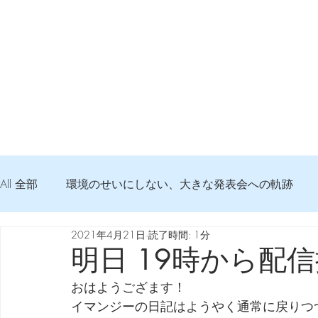
All 全部
環境のせいにしない、大きな発表会への軌跡
2021年4月21日
読了時間: 1分
弦交換の記録
DTM 始める 知っておきたいコト
明日 19時から配
おはようござます！
Imanjy Studio 使われているモノ
食べんじーの美味し
イマンジーの日記はようやく通常に戻りつ