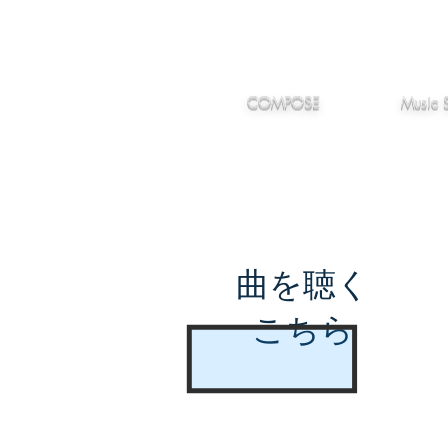
IMANJY
作編曲
音楽
MUSIC
COMPOSE
Music 
曲を聴く
こちら