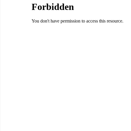
劇団 Avan 劇伴が出来るまでを追ったドキュメンタリー