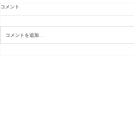
コメント
最後の日記です
コメントを追加…
多分今週中
思う