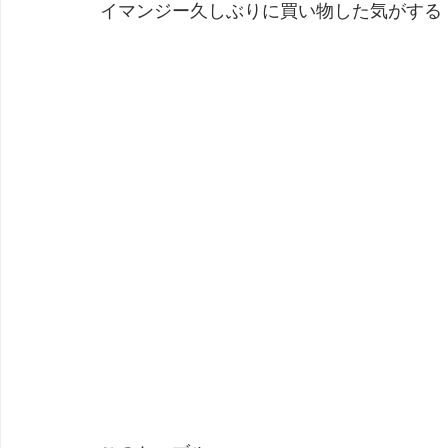
イマンジー久しぶりに買い物した気がする
劇団 Avan 劇伴が出来るまでを追ったドキュメンタリー