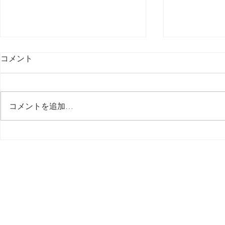
コメント
最後の日記です
コメントを追加…
多分今週中
思う