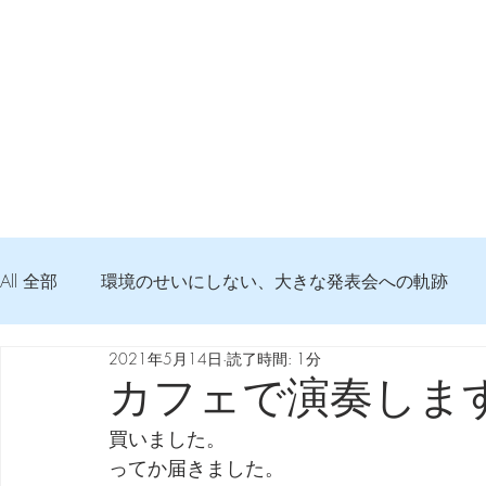
All 全部
環境のせいにしない、大きな発表会への軌跡
2021年5月14日
読了時間: 1分
弦交換の記録
DTM 始める 知っておきたいコト
カフェで演奏しま
買いました。
Imanjy Studio 使われているモノ
食べんじーの美味し
ってか届きました。