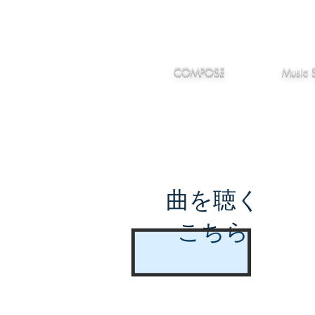
IMANJY
作編曲
音楽
MUSIC
COMPOSE
Music 
曲を聴く
こちら