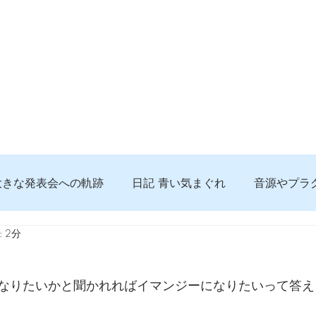
大きな発表会への軌跡
日記 青い気まぐれ
音源やプラ
 2分
る 知っておきたいコト
問題解決。諦めない心、灯せ道筋
なりたいかと聞かれればイマンジーになりたいって答え
食べんじーの美味しい記事
便利な経験、新しいコト