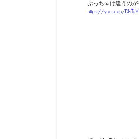
ぶっちゃけ違うのが
https://youtu.be/DlvTa
劇団 Avan 劇伴が出来るま