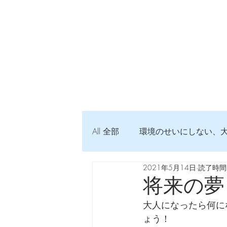
All 全部
環境のせいにしない、
2021年5月14日
読了時間:
弦交換の記録
DTM 始め
将来の夢
大人になったら何に
Imanjy Studio 使われているモノ
ょう！