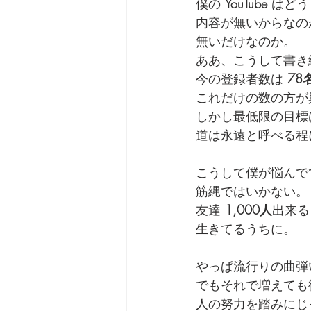
僕の 
YouTube
 はど
内容が無いからなの
無いだけなのか。
ああ、こうして書き
今の登録者数は 
78
これだけの数の方が
しかし最低限の目標
道は永遠と呼べる程
こうして僕が悩んで
筋縄ではいかない。
友達 
1,000人
出来る
生きてるうちに。
やっぱ流行りの曲弾
でもそれで増えても
人の努力を踏みにじ