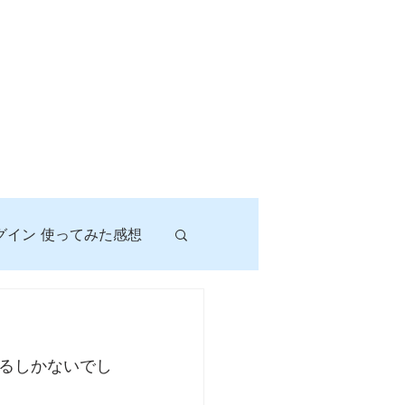
グイン 使ってみた感想
！
るしかないでし
に挑戦しよう