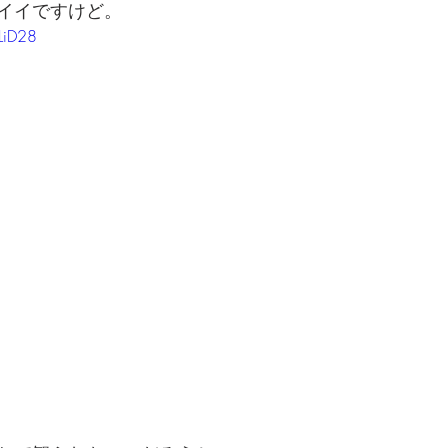
イイですけど。
VLiD28
でを追ったドキュメンタリー、二つの舞台裏