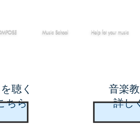
作編曲
音楽教室
役立つ記事
OMPOSE
Music School
Hel
p
fot your music
曲を聴く
音楽教
こちら
詳し