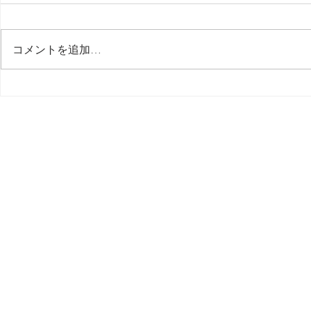
最後の日記です
コメントを追加…
多分今週中
思う