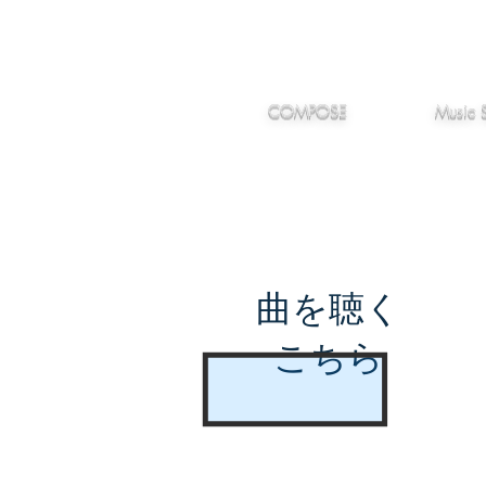
IMANJY
作編曲
音楽
MUSIC
COMPOSE
Music 
曲を聴く
こちら