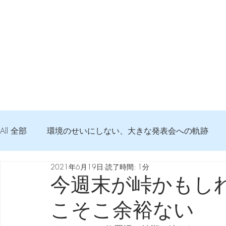
All 全部
環境のせいにしない、大きな発表会への軌跡
2021年6月19日
読了時間: 1分
弦交換の記録
DTM 始める 知っておきたいコト
今週末が峠かもし
こそこ余裕ない
Imanjy Studio 使われているモノ
食べんじーの美味し