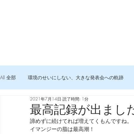
All 全部
環境のせいにしない、大きな発表会への軌跡
2021年7月14日
読了時間: 1分
弦交換の記録
DTM 始める 知っておきたいコト
最高記録が出まし
諦めずに続けてれば増えてくもんですね。
Imanjy Studio 使われているモノ
食べんじーの美味し
イマンジーの脂は最高潮！