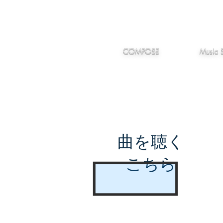
IMANJY
作編曲
音楽
MUSIC
COMPOSE
Music 
曲を聴く
こちら