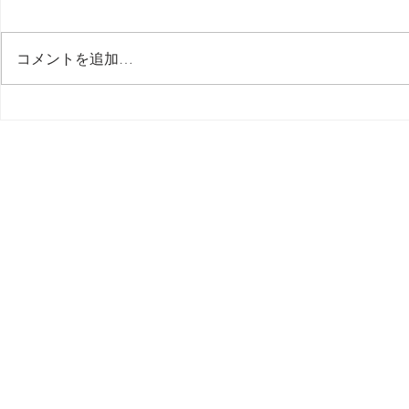
最後の日記です
コメントを追加…
多分今週中
思う