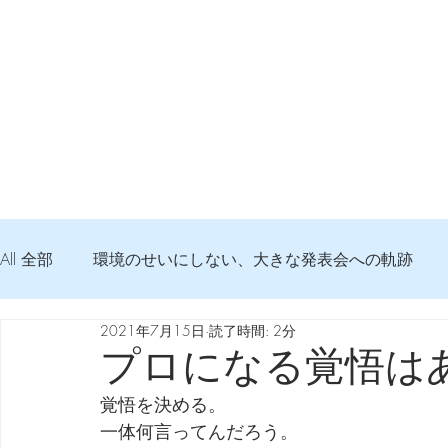
All 全部
環境のせいにしない、大きな発表会への軌跡
2021年7月15日
読了時間: 2分
弦交換の記録
DTM 始める 知っておきたいコト
プロになる覚悟は
覚悟を決める。
Imanjy Studio 使われているモノ
食べんじーの美味し
一体何言ってんだろう。