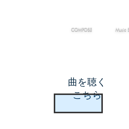
IMANJY
作編曲
音楽
MUSIC
COMPOSE
Music 
曲を聴く
こちら