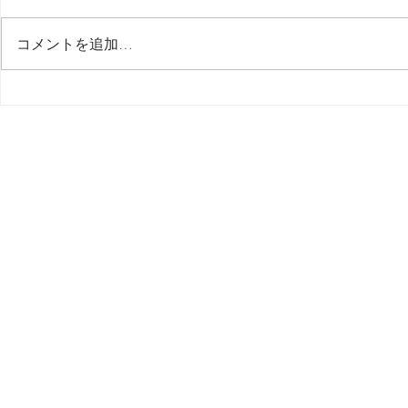
最後の日記です
コメントを追加…
多分今週中
思う