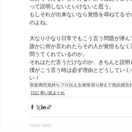
って説明しないといけないと思う。
もしそれが出来ないなら覚悟を尋ねてるそ
のよね。
大なり小なり日常でもこう言う問題が潜ん
誰かに何か言われたらその人が覚悟もなく
問うてくれているのか。
それはただ言うだけなのか、きちんと説明
僕がこう言う時は必ず理由とどうしていく
い！
音楽
商売
気持ち
プロ
伝える
覚悟
切り替えて
抵抗感
言
日記 青い気まぐれ