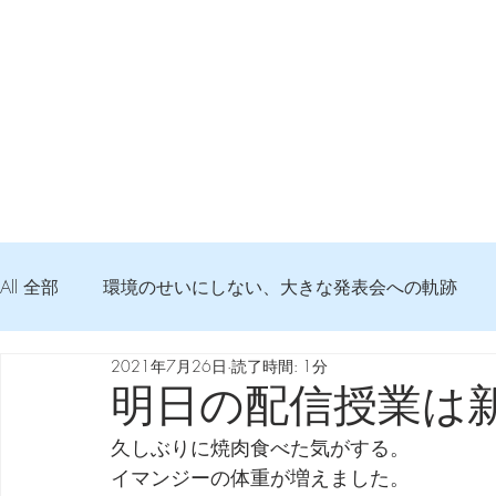
All 全部
環境のせいにしない、大きな発表会への軌跡
2021年7月26日
読了時間: 1分
弦交換の記録
DTM 始める 知っておきたいコト
明日の配信授業は
久しぶりに焼肉食べた気がする。
Imanjy Studio 使われているモノ
食べんじーの美味し
イマンジーの体重が増えました。