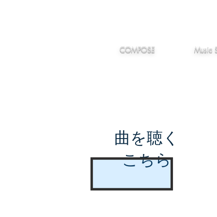
IMANJY
作編曲
音楽
MUSIC
COMPOSE
Music 
曲を聴く
こちら