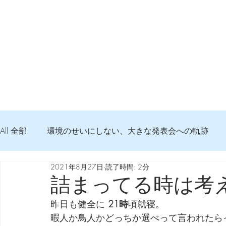
All 全部
環境のせいにしない、大きな発表会への軌跡
2021年8月27日
読了時間: 2分
弦交換の記録
DTM 始める 知っておきたいコト
詰まってる時は考
昨日も健全に 
21時
頃就寝。
Imanjy Studio 使われているモノ
食べんじーの美味し
暇人か鳥人かどっちか選べって言われたら