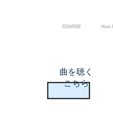
IMANJY
作編曲
音楽
MUSIC
COMPOSE
Music 
曲を聴く
こちら