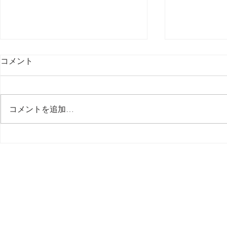
コメント
最後の日記です
コメントを追加…
多分今週中
思う