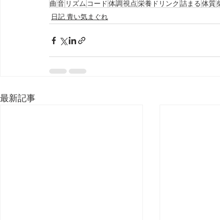
曲
音
リズム
コード
体調
視点
栄養ドリンク
詰まる
体質
日記 青い気まぐれ
最新記事