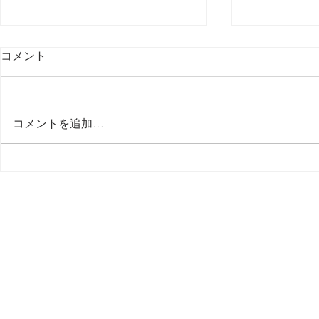
コメント
最後の日記です
コメントを追加…
多分今週中
思う