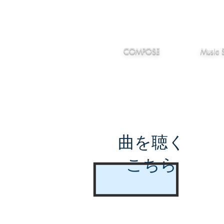
IMANJY
作編曲
音楽
MUSIC
COMPOSE
Music 
曲を聴く
こちら