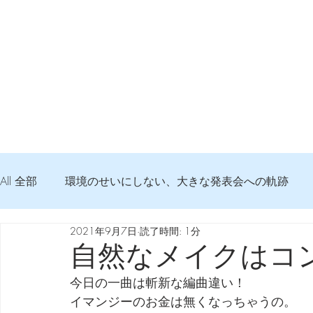
All 全部
環境のせいにしない、大きな発表会への軌跡
2021年9月7日
読了時間: 1分
弦交換の記録
DTM 始める 知っておきたいコト
自然なメイクはコ
今日の一曲は斬新な編曲違い！
Imanjy Studio 使われているモノ
食べんじーの美味し
イマンジーのお金は無くなっちゃうの。