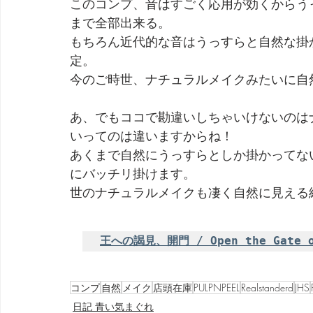
このコンプ、音はすごく応用が効くからう
まで全部出来る。
もちろん近代的な音はうっすらと自然な掛
定。
今のご時世、ナチュラルメイクみたいに自
あ、でもココで勘違いしちゃいけないのは
いってのは違いますからね！
あくまで自然にうっすらとしか掛かってな
にバッチリ掛けます。
世のナチュラルメイクも凄く自然に見える
王への謁見、開門 / Open the Gate o
コンプ
自然
メイク
店頭在庫
PULPNPEEL
Realstanderd
JHS
日記 青い気まぐれ