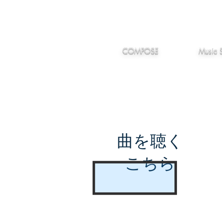
IMANJY
作編曲
音楽
MUSIC
COMPOSE
Music 
曲を聴く
こちら