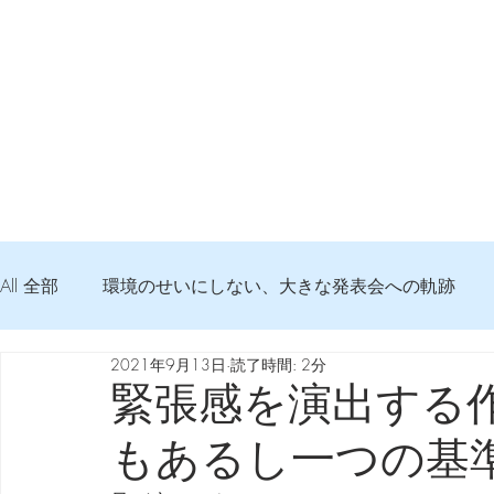
All 全部
環境のせいにしない、大きな発表会への軌跡
2021年9月13日
読了時間: 2分
弦交換の記録
DTM 始める 知っておきたいコト
緊張感を演出する
もあるし一つの基
Imanjy Studio 使われているモノ
食べんじーの美味し