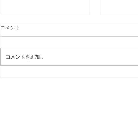
コメント
最後の日記です
コメントを追加…
多分今週中
思う