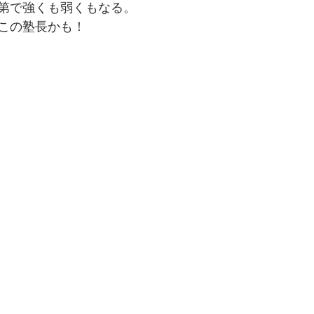
第で強くも弱くもなる。
この塾長かも！
でを追ったドキュメンタリー、二つの舞台裏