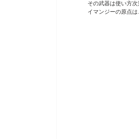
その武器は使い方次
イマンジーの原点は
劇団 Avan 劇伴が出来るま