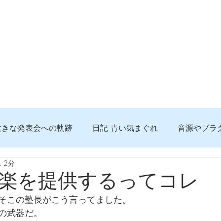
大きな発表会への軌跡
日記 青い気まぐれ
音源やプラ
 2分
る 知っておきたいコト
問題解決。諦めない心、灯せ道筋
楽を提供するってコレ
そこの塾長がこう言ってました。
食べんじーの美味しい記事
便利な経験、新しいコト
の武器だ。