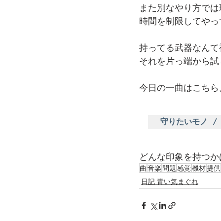
また別なやり方では
時間を制限してやっ
持ってる武器なんて
それを片っ端から試
今日の一曲はこちら
守りたいモノ / No
どんな印象を持つか
曲
音楽
問題
感覚
機材
提供
日記 青い気まぐれ