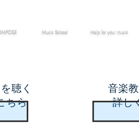
作編曲
音楽教室
役立つ記事
OMPOSE
Music School
Hel
p
fot your music
曲を聴く
音楽教
こちら
詳し