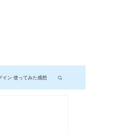
グイン 使ってみた感想
！
に挑戦しよう