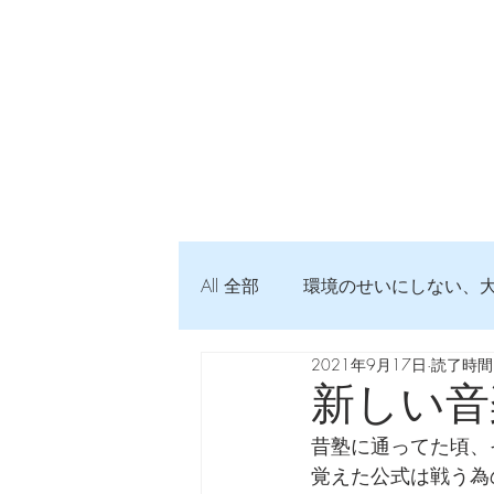
All 全部
環境のせいにしない、
2021年9月17日
読了時間:
弦交換の記録
DTM 始め
新しい音
昔塾に通ってた頃、
Imanjy Studio 使われているモノ
覚えた公式は戦う為