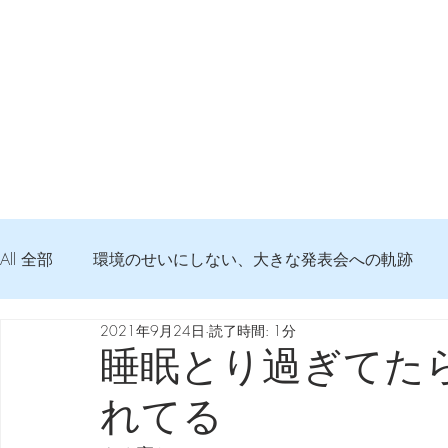
All 全部
環境のせいにしない、大きな発表会への軌跡
2021年9月24日
読了時間: 1分
弦交換の記録
DTM 始める 知っておきたいコト
睡眠とり過ぎてた
れてる
Imanjy Studio 使われているモノ
食べんじーの美味し