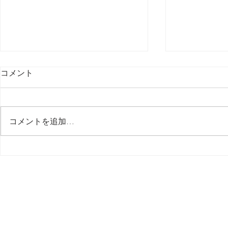
コメント
最後の日記です
コメントを追加…
多分今週中
思う