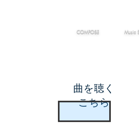
IMANJY
作編曲
音楽
MUSIC
COMPOSE
Music 
曲を聴く
こちら