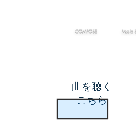
IMANJY
作編曲
音楽
MUSIC
COMPOSE
Music 
曲を聴く
こちら