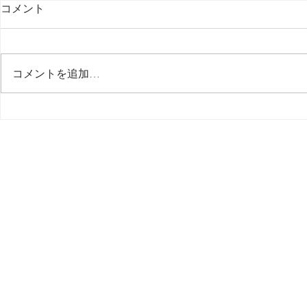
コメント
最後の日記です
コメントを追加…
多分今週中
思う