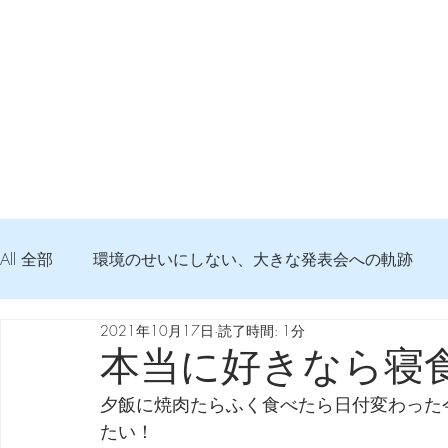
All 全部
環境のせいにしない、大きな発表会への軌跡
2021年10月17日
読了時間: 1分
弦交換の記録
DTM 始める 知っておきたいコト
本当に好きなら寝
夕飯に焼肉たらふく食べたら日付変わった
Imanjy Studio 使われているモノ
食べんじーの美味し
たい！