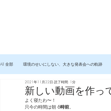
All 全部
環境のせいにしない、大きな発表会への軌跡
2021年11月22日
読了時間: 1分
弦交換の記録
DTM 始める 知っておきたいコト
新しい動画を作っ
よく寝たわ〜！
Imanjy Studio 使われているモノ
食べんじーの美味し
只今の時間は朝
 6時前
。