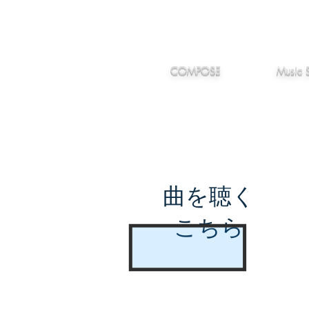
IMANJY
作編曲
音楽
MUSIC
COMPOSE
Music 
曲を聴く
こちら