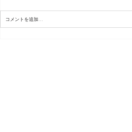
最後の日記です
コメントを追加…
多分今週中
思う