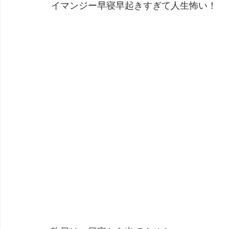
イマンジー早寝早起きすぎて人生怖い！
劇団 Avan 劇伴が出来るまでを追ったドキュメンタリー