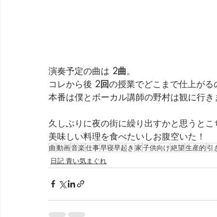
演奏予定の曲は 
2曲
。
コレから後 
2回
の授業でどこまで仕上がる
本番は僕とボーカル講師の野村は観に行き
久しぶりに夜の街に繰り出すかと思うとこ
美味しい料理を食べたいしお腹空いた！
曲
動画
音楽
仕事
早寝早起き
家
子供向け
絶望
生産的
引
日記 青い気まぐれ