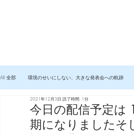
All 全部
環境のせいにしない、大きな発表会への軌跡
2021年12月3日
読了時間: 1分
弦交換の記録
DTM 始める 知っておきたいコト
今日の配信予定は 1
期になりましたそ
Imanjy Studio 使われているモノ
食べんじーの美味し