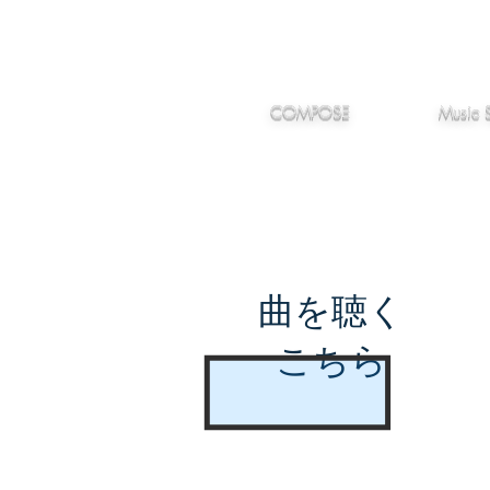
IMANJY
作編曲
音楽
MUSIC
COMPOSE
Music 
曲を聴く
こちら