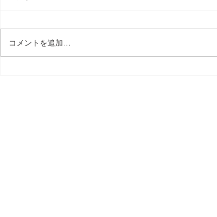
最後の日記です
コメントを追加…
多分今週中
思う