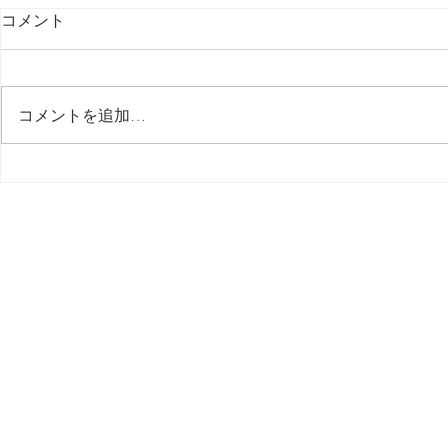
コメント
最後の日記です
コメントを追加…
多分今週中
思う