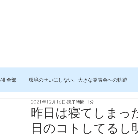
All 全部
環境のせいにしない、大きな発表会への軌跡
2021年12月16日
読了時間: 1分
弦交換の記録
DTM 始める 知っておきたいコト
昨日は寝てしまっ
日のコトしてるし
Imanjy Studio 使われているモノ
食べんじーの美味し