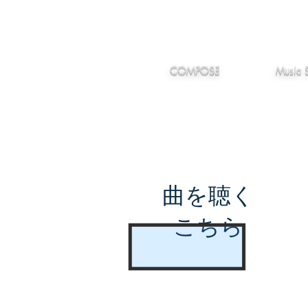
IMANJY
作編曲
音楽
MUSIC
COMPOSE
Music 
曲を聴く
こちら