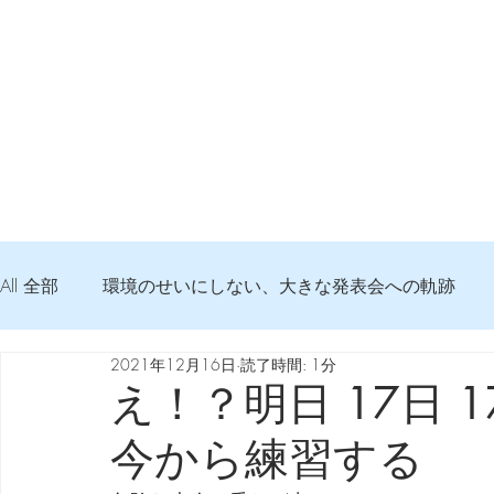
All 全部
環境のせいにしない、大きな発表会への軌跡
2021年12月16日
読了時間: 1分
弦交換の記録
DTM 始める 知っておきたいコト
え！？明日 17日 
今から練習する
Imanjy Studio 使われているモノ
食べんじーの美味し