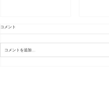
コメント
最後の日記です
コメントを追加…
多分今週中
思う