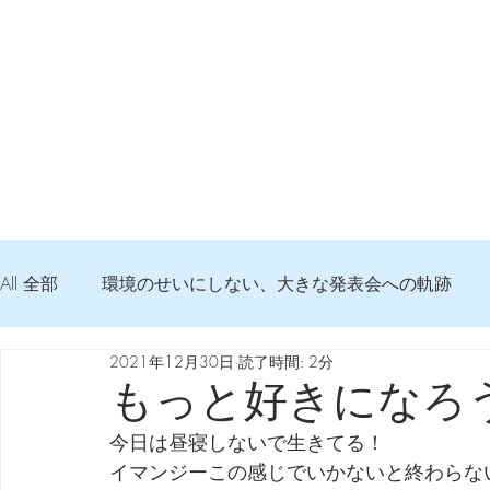
All 全部
環境のせいにしない、大きな発表会への軌跡
2021年12月30日
読了時間: 2分
弦交換の記録
DTM 始める 知っておきたいコト
もっと好きになろ
今日は昼寝しないで生きてる！
Imanjy Studio 使われているモノ
食べんじーの美味し
イマンジーこの感じでいかないと終わらな