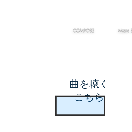
IMANJY
作編曲
音楽
MUSIC
COMPOSE
Music 
曲を聴く
こちら