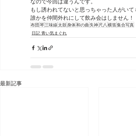
なので今回は違うんです。
もし誘われてないと思っちゃった人がいて
誰かを仲間外れにして飲み会はしません！
布団
琴
三味線
太鼓
身体
和の曲
失神
尺八
横笛
集合写真
日記 青い気まぐれ
最新記事