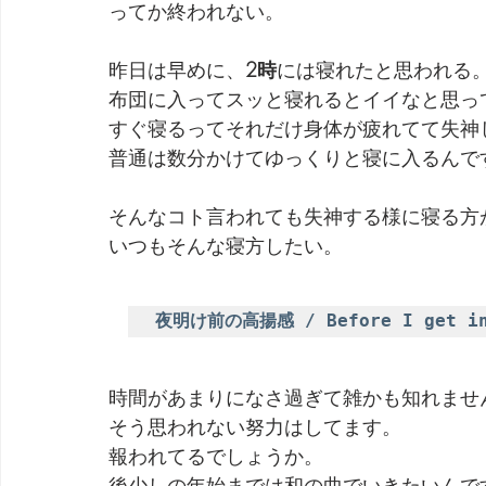
ってか終われない。
劇団 Avan 劇伴が出来るまでを追ったドキュメンタリー
昨日は早めに、
2時
には寝れたと思われる
布団に入ってスッと寝れるとイイなと思っ
すぐ寝るってそれだけ身体が疲れてて失神
普通は数分かけてゆっくりと寝に入るんで
そんなコト言われても失神する様に寝る方
いつもそんな寝方したい。
夜明け前の高揚感 / Before I get in
時間があまりになさ過ぎて雑かも知れませ
そう思われない努力はしてます。
報われてるでしょうか。
後少しの年始までは和の曲でいきたいんで