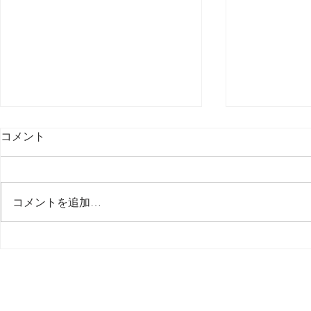
コメント
最後の日記です
コメントを追加…
多分今週中
思う