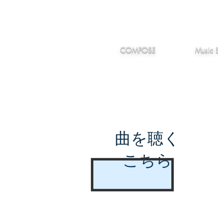
IMANJY
作編曲
音楽
MUSIC
COMPOSE
Music 
曲を聴く
こちら