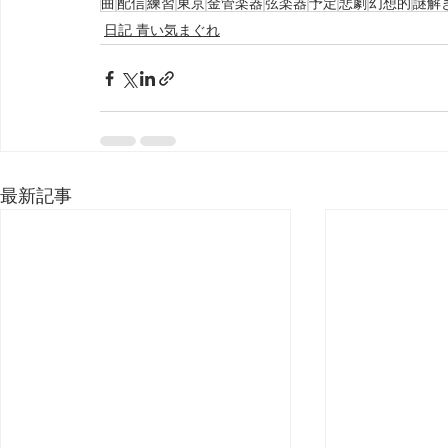
曲
配信
練習
東京
金管楽器
弦楽器
予定
悲劇
幻想的
謎解
日記 青い気まぐれ
最新記事