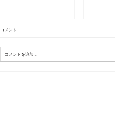
コメント
最後の日記です
コメントを追加…
多分今週中
思う