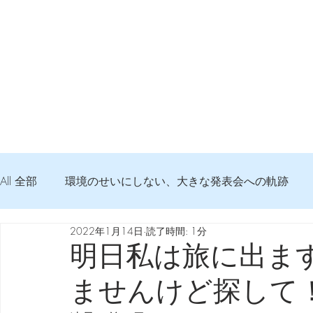
All 全部
環境のせいにしない、大きな発表会への軌跡
2022年1月14日
読了時間: 1分
弦交換の記録
DTM 始める 知っておきたいコト
明日私は旅に出ま
ませんけど探して
Imanjy Studio 使われているモノ
食べんじーの美味し