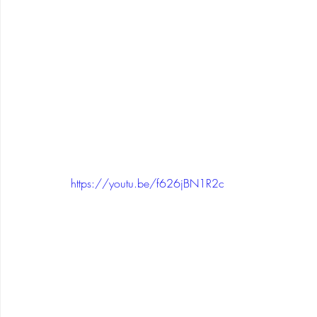
https://youtu.be/f626jBN1R2c