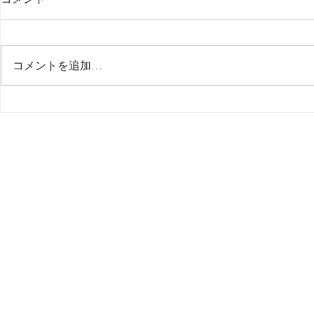
最後の日記です
コメントを追加…
多分今週中
思う