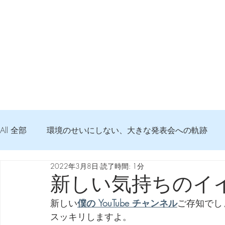
All 全部
環境のせいにしない、大きな発表会への軌跡
2022年3月8日
読了時間: 1分
弦交換の記録
DTM 始める 知っておきたいコト
新しい気持ちのイ
新しい
僕の YouTube チャンネル
ご存知でし
Imanjy Studio 使われているモノ
食べんじーの美味し
スッキリしますよ。