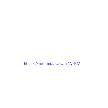
https://youtu.be/5USv5osWdXM