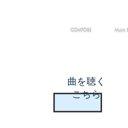
IMANJY
作編曲
音楽
MUSIC
COMPOSE
Music 
曲を聴く
こちら