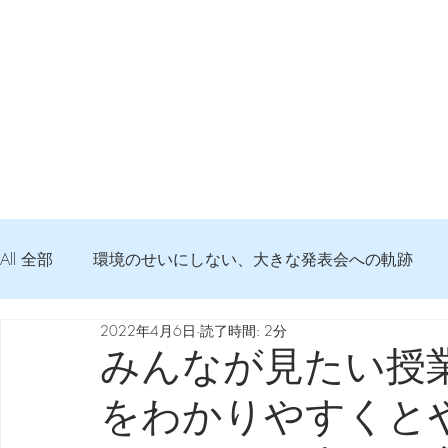
All 全部
環境のせいにしない、大きな発表会への軌跡
2022年4月6日
読了時間: 2分
弦交換の記録
DTM 始める 知っておきたいコト
みんなが見たい授
をわかりやすくと
Imanjy Studio 使われているモノ
食べんじーの美味し