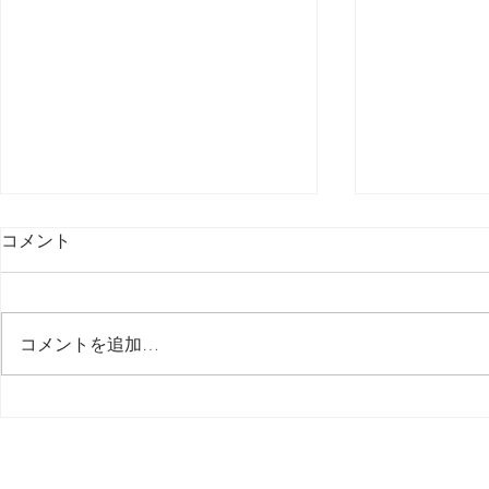
コメント
最後の日記です
コメントを追加…
多分今週中
思う