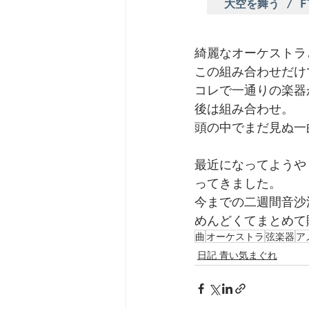
大空を舞う / Fly
綺麗なオーケストラ
この組み合わせだけ
コレで一通りの楽器
後は組み合わせ。
頭の中でまだ見ぬ一
最近になってようや
ってきました。
今までの二週間音沙
めんどくてまとめて
曲
オーケストラ
弦楽器
ア
日記 青い気まぐれ