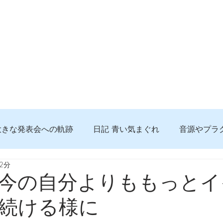
大きな発表会への軌跡
日記 青い気まぐれ
音源やプラ
2分
る 知っておきたいコト
問題解決。諦めない心、灯せ道筋
今の自分よりももっとイ
続ける様に
食べんじーの美味しい記事
便利な経験、新しいコト