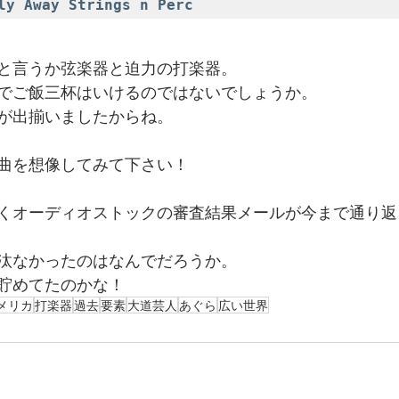
 Away Strings n Perc
と言うか弦楽器と迫力の打楽器。
でご飯三杯はいけるのではないでしょうか。
が出揃いましたからね。
曲を想像してみて下さい！
くオーディオストックの審査結果メールが今まで通り返
汰なかったのはなんでだろうか。
貯めてたのかな！
メリカ
打楽器
過去
要素
大道芸人
あぐら
広い世界