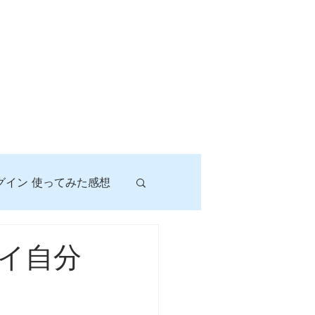
グイン 使ってみた感想
！
イ自分
に挑戦しよう