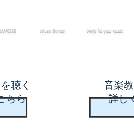
作編曲
音楽教室
役立つ記事
OMPOSE
Music School
Hel
p
fot your music
曲を聴く
音楽教
こちら
詳し