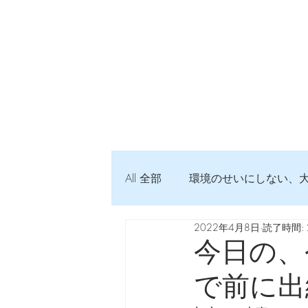
All 全部
環境のせいにしない、
2022年4月8日
読了時間: 
弦交換の記録
DTM 始め
今日の、
で前に出
Imanjy Studio 使われているモノ