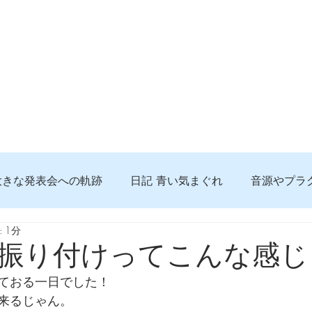
大きな発表会への軌跡
日記 青い気まぐれ
音源やプラ
 1分
る 知っておきたいコト
問題解決。諦めない心、灯せ道筋
振り付けってこんな感じ
ておる一日でした！
食べんじーの美味しい記事
便利な経験、新しいコト
来るじゃん。