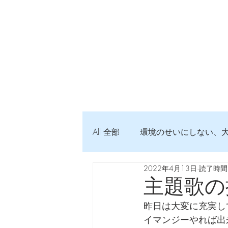
All 全部
環境のせいにしない、
2022年4月13日
読了時間:
弦交換の記録
DTM 始め
主題歌の
昨日は大変に充実し
Imanjy Studio 使われているモノ
イマンジーやれば出