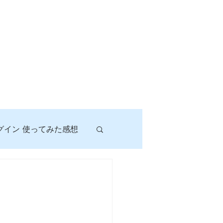
グイン 使ってみた感想
！
に挑戦しよう