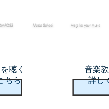
作編曲
音楽教室
役立つ記事
OMPOSE
Music School
Hel
p
fot your music
曲を聴く
音楽教
こちら
詳し