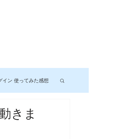
グイン 使ってみた感想
！
動きま
に挑戦しよう