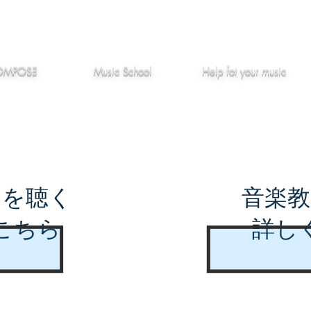
作編曲
音楽教室
役立つ記事
OMPOSE
Music School
Hel
p
fot your music
曲を聴く
音楽教
こちら
詳し