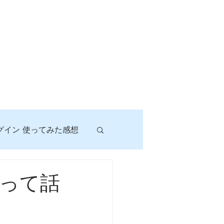
グイン 使ってみた感想
！
って話
に挑戦しよう