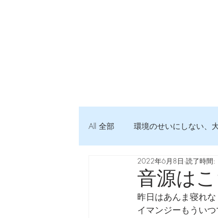
All 全部
環境のせいにしない、
2022年6月8日
読了時間: 
弦交換の記録
DTM 始め
音源はこ
昨日はあんま寝れな
Imanjy Studio 使われているモノ
イマンジーもういつ