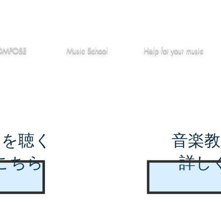
作編曲
音楽教室
役立つ記事
OMPOSE
Music School
Hel
p
fot your music
曲を聴く
音楽教
こちら
詳し