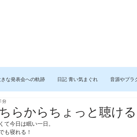
大きな発表会への軌跡
日記 青い気まぐれ
音源やプラ
1分
る 知っておきたいコト
問題解決。諦めない心、灯せ道筋
ちらからちょっと聴ける
くて今日は眠い一日。
食べんじーの美味しい記事
便利な経験、新しいコト
でも寝れる！