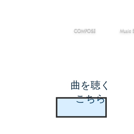
IMANJY
作編曲
音楽
MUSIC
COMPOSE
Music 
曲を聴く
こちら