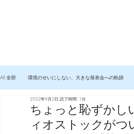
All 全部
環境のせいにしない、大きな発表会への軌跡
2022年9月2日
読了時間: 1分
弦交換の記録
DTM 始める 知っておきたいコト
ちょっと恥ずかし
ィオストックがつ
Imanjy Studio 使われているモノ
食べんじーの美味し