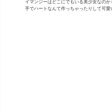
イマンジーはどこにでもいる美少女なのか
手でハートなんて作っちゃったりして可愛
劇団 Avan 劇伴が出来るまでを追ったドキュメンタリー