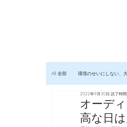
All 全部
環境のせいにしない、
2022年9月30日
読了時間:
弦交換の記録
DTM 始め
オーディ
高な日は
Imanjy Studio 使われているモノ