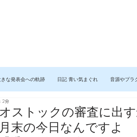
大きな発表会への軌跡
日記 青い気まぐれ
音源やプラ
 2分
る 知っておきたいコト
問題解決。諦めない心、灯せ道筋
オストックの審査に出す
月末の今日なんですよ
食べんじーの美味しい記事
便利な経験、新しいコト