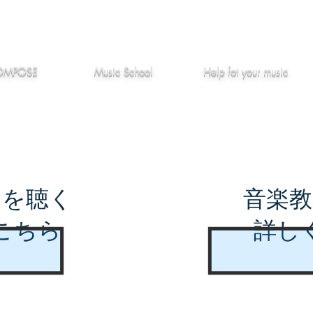
作編曲
音楽教室
役立つ記事
OMPOSE
Music School
Hel
p
fot your music
曲を聴く
音楽教
こちら
詳し