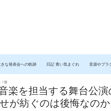
大きな発表会への軌跡
日記 青い気まぐれ
音源やプラ
 1分
る 知っておきたいコト
問題解決。諦めない心、灯せ道筋
音楽を担当する舞台公演
せが紡ぐのは後悔なのか
食べんじーの美味しい記事
便利な経験、新しいコト