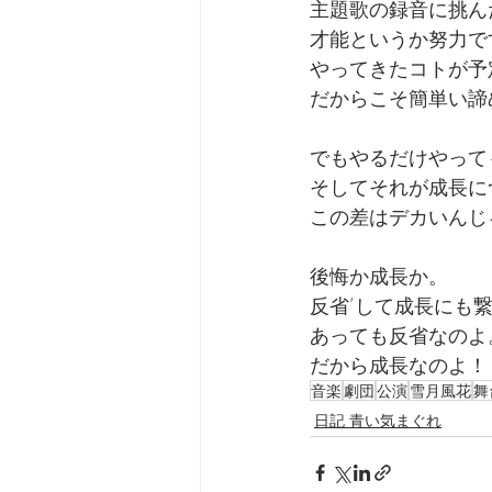
主題歌の録音に挑ん
才能というか努力で
やってきたコトが予
だからこそ簡単い諦
でもやるだけやって
そしてそれが成長に
この差はデカいんじ
後悔か成長か。
反省’して成長にも
あっても反省なのよ
だから成長なのよ！
音楽
劇団
公演
雪月風花
舞
日記 青い気まぐれ