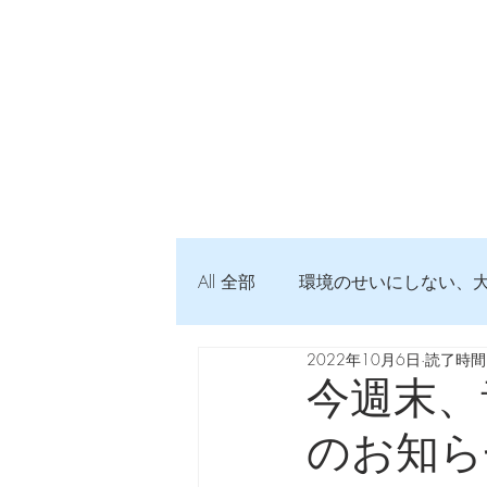
All 全部
環境のせいにしない、
2022年10月6日
読了時間:
弦交換の記録
DTM 始め
今週末、
のお知ら
Imanjy Studio 使われているモノ