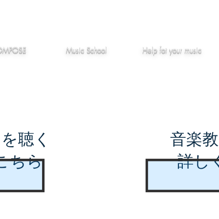
作編曲
音楽教室
役立つ記事
OMPOSE
Music School
Hel
p
fot your music
曲を聴く
音楽教
こちら
詳し