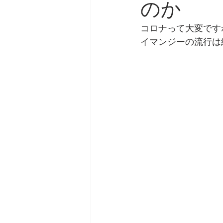
のか
劇団 Avan 劇伴が出来るま
コロナって大変です
イマンジーの流行は