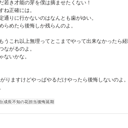
だ若き才能の芽を僕は摘ませたくない！
すね正確には。
定通りに行かないのはなんとも歯がゆい。
めらめたら後悔しか残らんのよ。
もうこれ以上無理ってとこまでやって出来なかったら経
つながるのよ。
ゃないかな。
繋がりますけどやっぱやるだけやったら後悔しないのよ
。
台
成長
不知の花
担当
後悔
延期