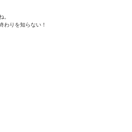
でを追ったドキュメンタリー、二つの舞台裏
ね。
終わりを知らない！