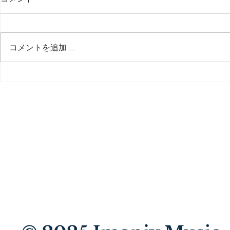
最後の日記です
コメントを追加…
多分今週中
思う