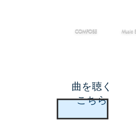
IMANJY
作編曲
音楽
MUSIC
COMPOSE
Music 
曲を聴く
こちら