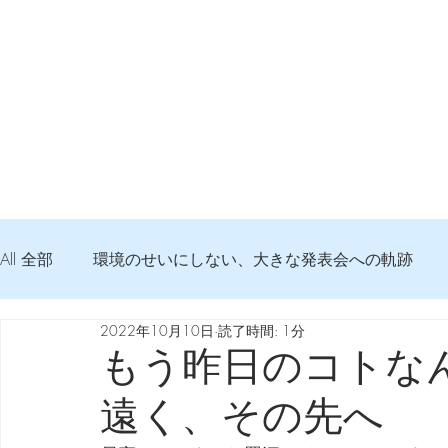
All 全部
環境のせいにしない、大きな発表会への軌跡
2022年10月10日
読了時間: 1分
弦交換の記録
DTM 始める 知っておきたいコト
もう昨日のコトな
遠く、その先へ
Imanjy Studio 使われているモノ
食べんじーの美味し