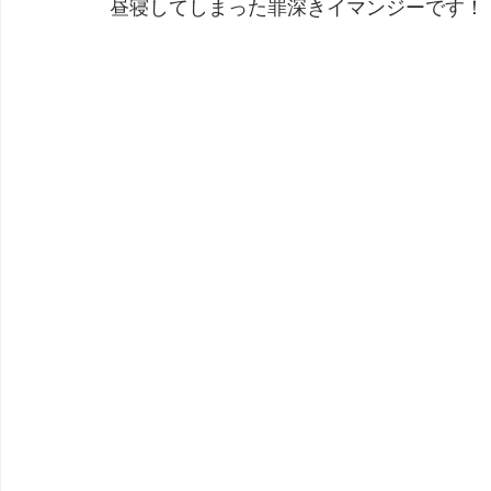
昼寝してしまった罪深きイマンジーです！
劇団 Avan 劇伴が出来るまでを追ったドキュメンタリー