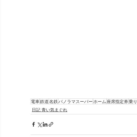
電車
鉄道
名鉄
パノラマスーパー
ホーム
座席指定券
乗
日記 青い気まぐれ