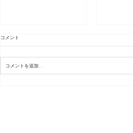
コメント
最後の日記です
コメントを追加…
多分今週中
思う