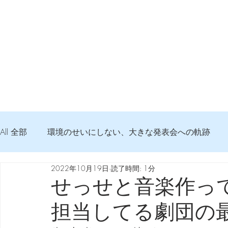
All 全部
環境のせいにしない、大きな発表会への軌跡
2022年10月19日
読了時間: 1分
弦交換の記録
DTM 始める 知っておきたいコト
せっせと音楽作っ
担当してる劇団の
Imanjy Studio 使われているモノ
食べんじーの美味し