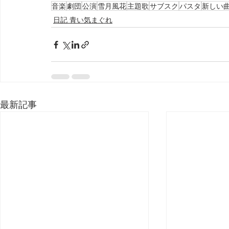
音楽
劇団
公演
雪月風花
主題歌
サブスク
パスタ
新しい
日記 青い気まぐれ
最新記事