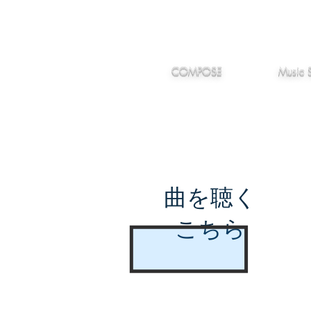
IMANJY
作編曲
音楽
MUSIC
COMPOSE
Music 
曲を聴く
こちら