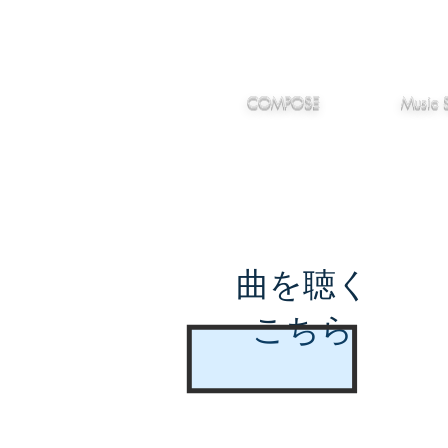
IMANJY
作編曲
音楽
MUSIC
COMPOSE
Music 
曲を聴く
こちら