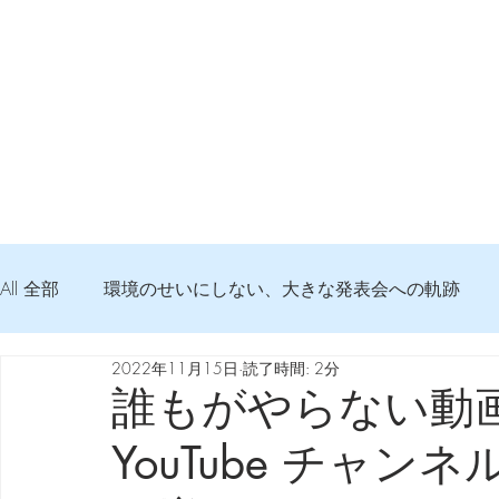
All 全部
環境のせいにしない、大きな発表会への軌跡
2022年11月15日
読了時間: 2分
弦交換の記録
DTM 始める 知っておきたいコト
誰もがやらない動
YouTube チャ
Imanjy Studio 使われているモノ
食べんじーの美味し