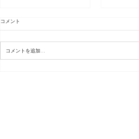
コメント
最後の日記です
コメントを追加…
多分今週中
思う