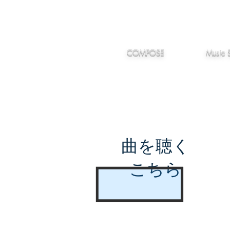
IMANJY
作編曲
音楽
MUSIC
COMPOSE
Music 
曲を聴く
こちら