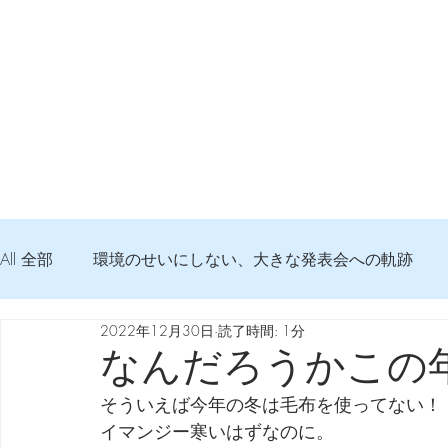
All 全部
環境のせいにしない、大きな発表会への軌跡
2022年12月30日
読了時間: 1分
弦交換の記録
DTM 始める 知っておきたいコト
なんだろうかこの
そういえば今年の冬は毛布を使ってない！
Imanjy Studio 使われているモノ
食べんじーの美味し
イマンジー寒いはずなのに。