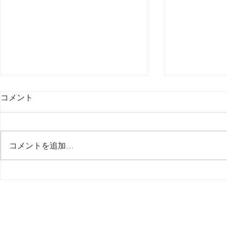
コメント
最後の日記です
コメントを追加…
多分今週中
思う