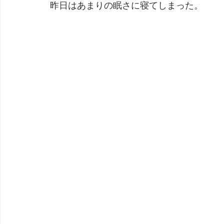
昨日はあまりの眠さに寝てしまった。
劇団 Avan 劇伴が出来るまでを追ったドキュメンタリー