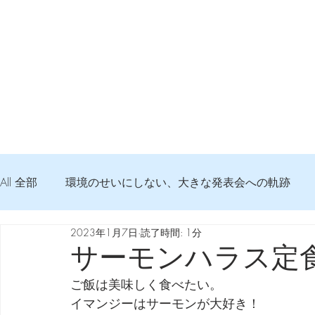
All 全部
環境のせいにしない、大きな発表会への軌跡
2023年1月7日
読了時間: 1分
弦交換の記録
DTM 始める 知っておきたいコト
サーモンハラス定
ご飯は美味しく食べたい。
Imanjy Studio 使われているモノ
食べんじーの美味し
イマンジーはサーモンが大好き！