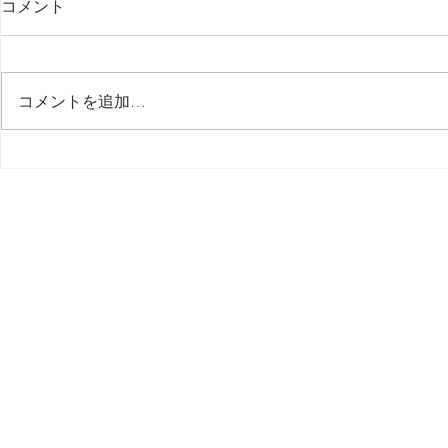
コメント
最後の日記です
コメントを追加…
多分今週中
思う