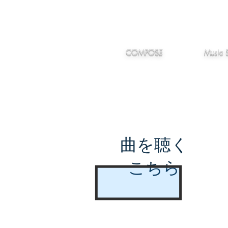
IMANJY
作編曲
音楽
MUSIC
COMPOSE
Music 
曲を聴く
こちら