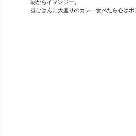
朝からイマンジー。
昼ごはんに大盛りのカレー食べたら心はボ
劇団 Avan 劇伴が出来るまでを追ったドキュメンタリー