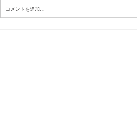
最後の日記です
コメントを追加…
多分今週中
思う