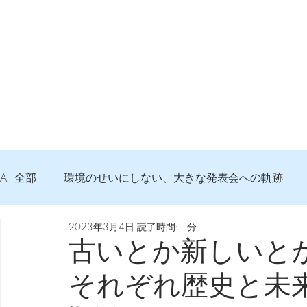
All 全部
環境のせいにしない、大きな発表会への軌跡
2023年3月4日
読了時間: 1分
弦交換の記録
DTM 始める 知っておきたいコト
古いとか新しいと
それぞれ歴史と未
Imanjy Studio 使われているモノ
食べんじーの美味し