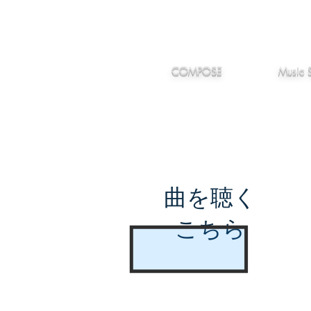
IMANJY
作編曲
音楽
MUSIC
COMPOSE
Music 
曲を聴く
こちら