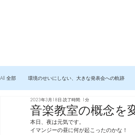
All 全部
環境のせいにしない、大きな発表会への軌跡
2023年3月18日
読了時間: 1分
弦交換の記録
DTM 始める 知っておきたいコト
音楽教室の概念を
本日、夜は元気です。
Imanjy Studio 使われているモノ
食べんじーの美味し
イマンジーの昼に何が起こったのかな！