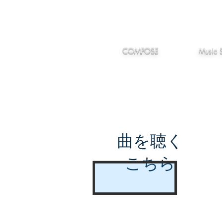
IMANJY
作編曲
音楽
MUSIC
COMPOSE
Music 
曲を聴く
こちら