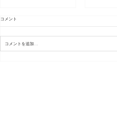
コメント
最後の日記です
コメントを追加…
多分今週中
思う