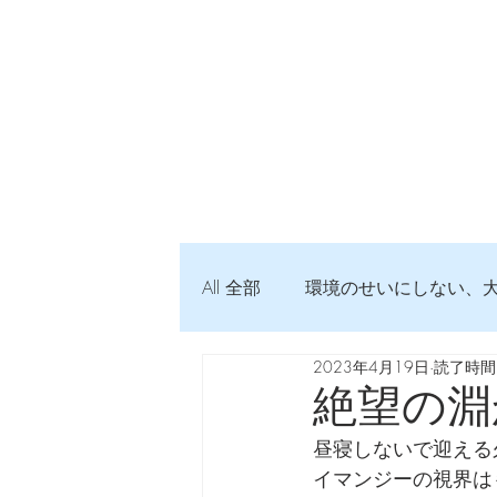
All 全部
環境のせいにしない、
2023年4月19日
読了時間:
弦交換の記録
DTM 始め
絶望の淵
昼寝しないで迎える
Imanjy Studio 使われているモノ
イマンジーの視界は