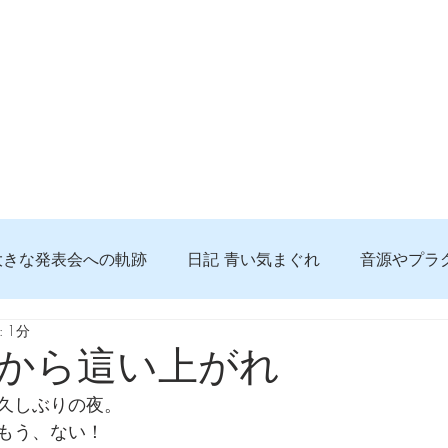
大きな発表会への軌跡
日記 青い気まぐれ
音源やプラ
 1分
る 知っておきたいコト
問題解決。諦めない心、灯せ道筋
から這い上がれ
久しぶりの夜。
食べんじーの美味しい記事
便利な経験、新しいコト
もう、ない！