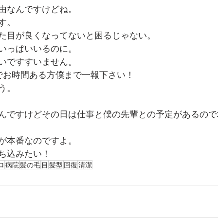
由なんですけどね。
す。
た目が良くなってないと困るじゃない。
いっぱいいるのに。
いですすいません。
京でお時間ある方僕まで一報下さい！
う。
んですけどその日は仕事と僕の先輩との予定があるので
が本番なのですよ。
ち込みたい！
ロ
病院
髪の毛
目
髪型
回復
清潔