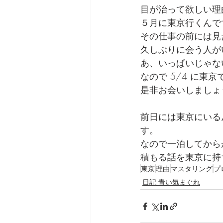
目が治って欲しい理
５月に東京行くんで
その仕事の前には見
久しぶりに会う人が
あ、いっぱいじゃな
なので 5/4 に東
是非お会いしましょ
前日には東京にいる
す。
なので一泊してから
積もる話を東京に持
東京
理由
マスタリング
プ
日記 青い気まぐれ