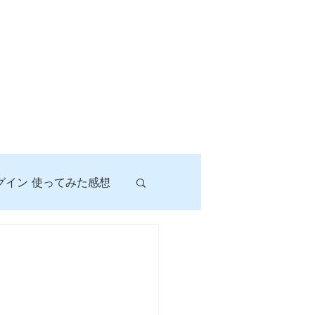
グイン 使ってみた感想
！
に挑戦しよう