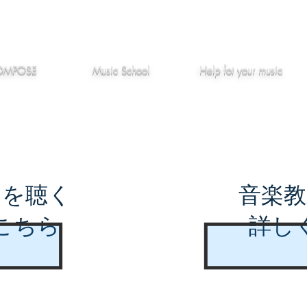
作編曲
音楽教室
役立つ記事
OMPOSE
Music School
Hel
p
fot your music
曲を聴く
音楽教
こちら
詳し