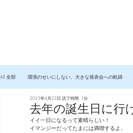
All 全部
環境のせいにしない、大きな発表会への軌跡
2023年4月22日
読了時間: 1分
弦交換の記録
DTM 始める 知っておきたいコト
去年の誕生日に行
イイ一日になるって素晴らしい！
Imanjy Studio 使われているモノ
食べんじーの美味し
イマンジーだってたまには満喫するよ。