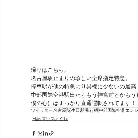
帰りはこちら。
名古屋駅止まりの珍しい全席指定特急。
停車駅が他の特急より異様に少ないの最高
中部国際空港駅出たらもう神宮前とかもう
僕の心にはすっかり直通運転されてます！
ツイッター
名古屋
誕生日
駅
飛行機
中部国際空港
エン
日記 青い気まぐれ