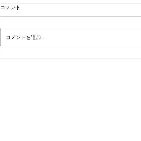
コメント
最後の日記です
コメントを追加…
多分今週中
思う