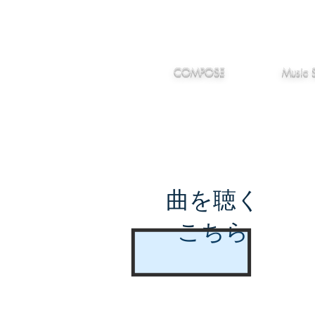
IMANJY
作編曲
音楽
MUSIC
COMPOSE
Music 
曲を聴く
こちら