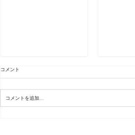
コメント
最後の日記です
コメントを追加…
多分今週中
思う