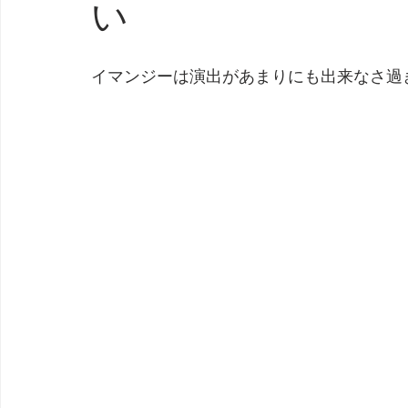
い
劇団 Avan 劇伴が出来るまでを追ったドキュメンタリー
イマンジーは演出があまりにも出来なさ過ぎ