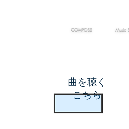
IMANJY
作編曲
音楽
MUSIC
COMPOSE
Music 
曲を聴く
こちら