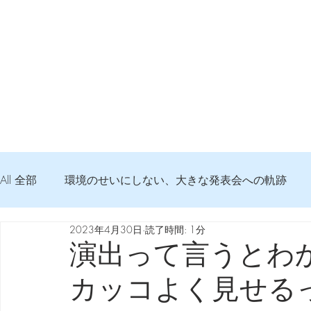
All 全部
環境のせいにしない、大きな発表会への軌跡
2023年4月30日
読了時間: 1分
弦交換の記録
DTM 始める 知っておきたいコト
演出って言うとわ
カッコよく見せる
Imanjy Studio 使われているモノ
食べんじーの美味し