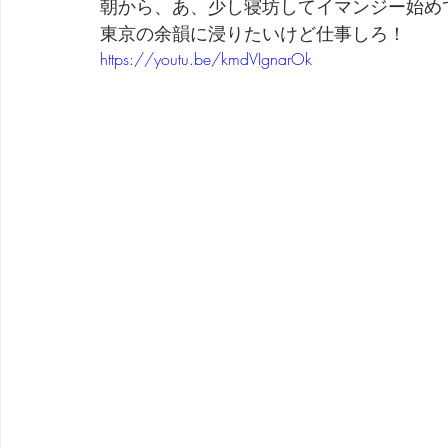
朝から、あ、少し寝坊してイマンジー始め
東京の余韻に浸りたいけど仕事しろ！
劇団 Avan 劇伴が出来るまでを追ったドキュメンタリー
https://youtu.be/kmdVIgnarOk