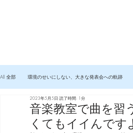
All 全部
環境のせいにしない、大きな発表会への軌跡
2023年5月5日
読了時間: 1分
弦交換の記録
DTM 始める 知っておきたいコト
音楽教室で曲を習う
くてもイイんです
Imanjy Studio 使われているモノ
食べんじーの美味し