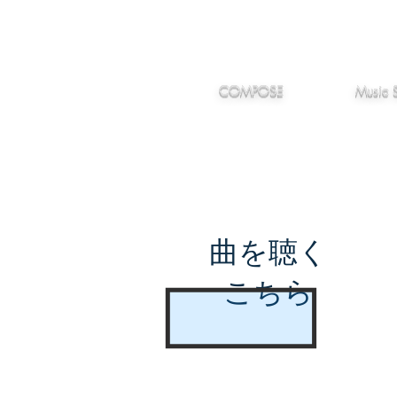
IMANJY
作編曲
音楽
MUSIC
COMPOSE
Music 
曲を聴く
こちら