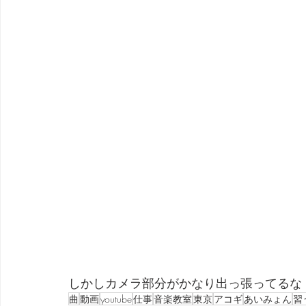
しかしカメラ部分がかなり出っ張ってるな
曲
動画
youtube
仕事
音楽教室
東京
アコギ
あいみょん
習