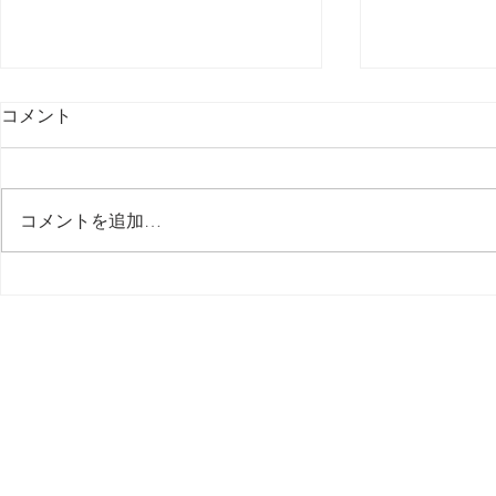
コメント
最後の日記です
コメントを追加…
多分今週中
思う