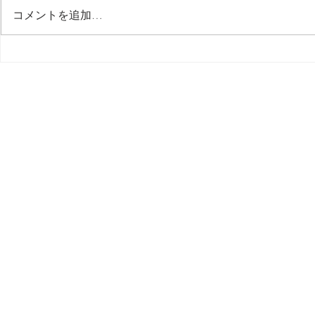
最後の日記です
コメントを追加…
多分今週中
思う