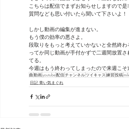
こちらは配信でまずお知らせしますので是
質問なども思い付いたら聞いて下さいよ！
しかし動画の編集が進まない。
もう僕の効率の悪さよ。
段取りをもっと考えていかないと全然終わ
ってか同じ動画が手付かずで二週間放置さ
てる。
今週はもう終わってしまったので来週こそ
曲
動画
youtube
配信
チャンネル
ツイキャス
練習
投稿
mil
日記 青い気まぐれ