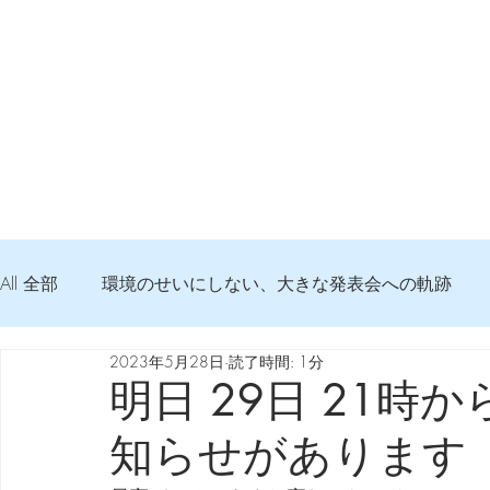
All 全部
環境のせいにしない、大きな発表会への軌跡
2023年5月28日
読了時間: 1分
弦交換の記録
DTM 始める 知っておきたいコト
明日 29日 21時
知らせがあります
Imanjy Studio 使われているモノ
食べんじーの美味し