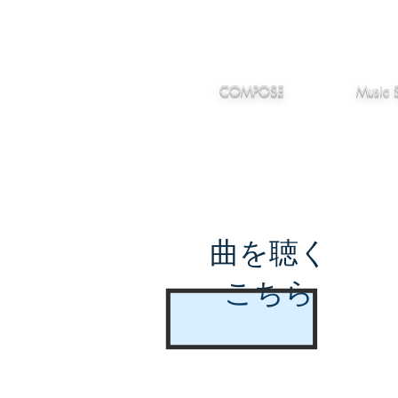
IMANJY
作編曲
音楽
MUSIC
COMPOSE
Music 
曲を聴く
こちら