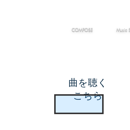
IMANJY
作編曲
音楽
MUSIC
COMPOSE
Music 
曲を聴く
こちら