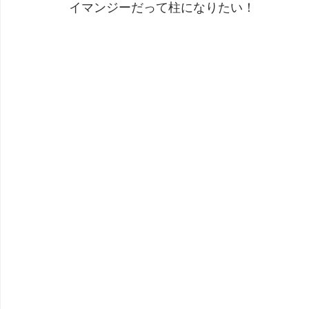
イマンジーだって柱になりたい！
劇団 Avan 劇伴が出来るまでを追ったドキュメンタリー