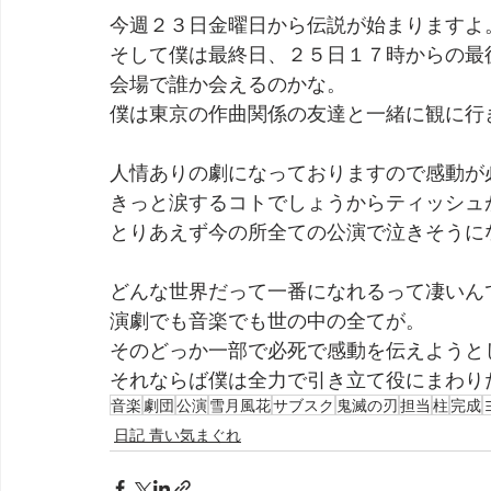
今週２３日金曜日から伝説が始まりますよ
そして僕は最終日、２５日１７時からの最
会場で誰か会えるのかな。
僕は東京の作曲関係の友達と一緒に観に行
人情ありの劇になっておりますので感動が
きっと涙するコトでしょうからティッシュ
とりあえず今の所全ての公演で泣きそうに
どんな世界だって一番になれるって凄いん
演劇でも音楽でも世の中の全てが。
そのどっか一部で必死で感動を伝えようと
それならば僕は全力で引き立て役にまわり
音楽
劇団
公演
雪月風花
サブスク
鬼滅の刃
担当
柱
完成
日記 青い気まぐれ