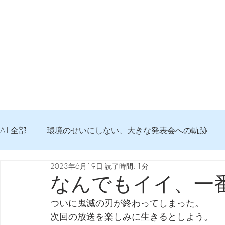
All 全部
環境のせいにしない、大きな発表会への軌跡
2023年6月19日
読了時間: 1分
弦交換の記録
DTM 始める 知っておきたいコト
なんでもイイ、一
ついに鬼滅の刃が終わってしまった。
Imanjy Studio 使われているモノ
食べんじーの美味し
次回の放送を楽しみに生きるとしよう。