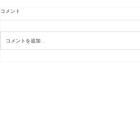
コメント
最後の日記です
コメントを追加…
多分今週中
思う