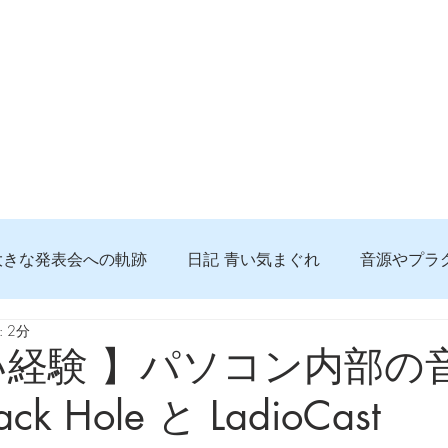
大きな発表会への軌跡
日記 青い気まぐれ
音源やプラ
 2分
る 知っておきたいコト
問題解決。諦めない心、灯せ道筋
い経験 】パソコン内部の
ack Hole と LadioCast
食べんじーの美味しい記事
便利な経験、新しいコト