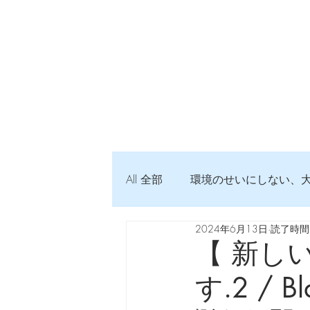
All 全部
環境のせいにしない、
2024年6月13日
読了時間:
弦交換の記録
DTM 始め
【 新し
す.2 / Bl
Imanjy Studio 使われているモノ