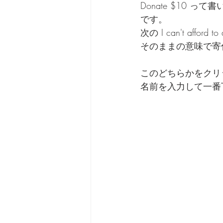
Donate $10 
です。
次の I can't affo
そのままの意味で寄
このどちらかをクリ
名前を入力して一番下の S