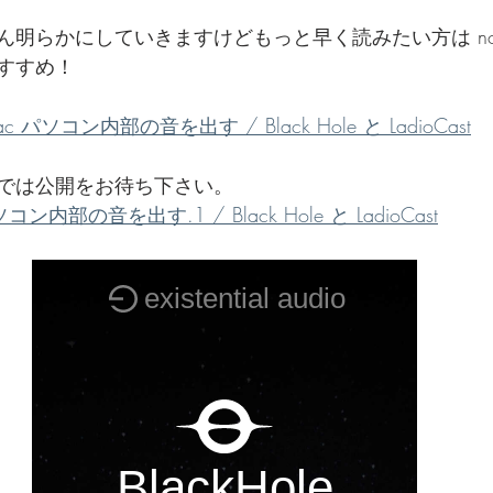
明らかにしていきますけどもっと早く読みたい方は not
でを追ったドキュメンタリー、二つの舞台裏
すすめ！
 パソコン内部の音を出す / Black Hole と LadioCast
では公開をお待ち下さい。
内部の音を出す.1 / Black Hole と LadioCast