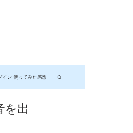
グイン 使ってみた感想
！
音を出
に挑戦しよう