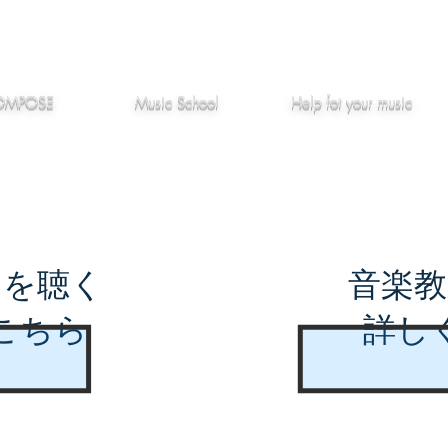
作編曲
音楽教室
役立つ記事
OMPOSE
Music School
Hel
p
fot your music
曲を聴く
音楽教
こちら
詳し