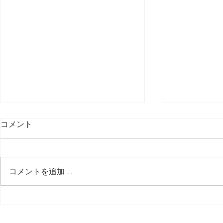
コメント
コメントを追加…
１【 新しい道具 New Gear
１【 新しい道
】 WIZ028qc / Belkin
】 注文か