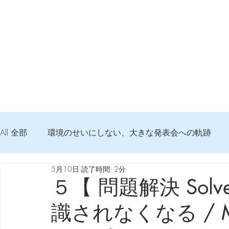
All 全部
環境のせいにしない、大きな発表会への軌跡
5月10日
読了時間: 2分
弦交換の記録
DTM 始める 知っておきたいコト
５【 問題解決 Solve
識されなくなる / Mac
Imanjy Studio 使われているモノ
食べんじーの美味し