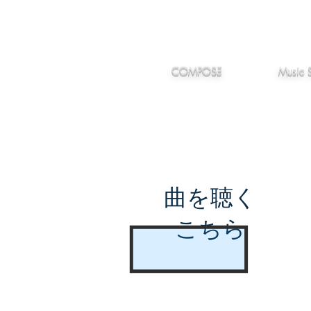
IMANJY
作編曲
音楽
MUSIC
COMPOSE
Music 
曲を聴く
こちら