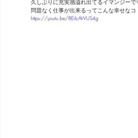
久しぶりに充実感溢れ出てるイマンジーで
問題なく仕事が出来るってこんな幸せなコ
劇団 Avan 劇伴が出来るまでを追ったドキュメンタリー
https://youtu.be/8EiIcAWUS4g