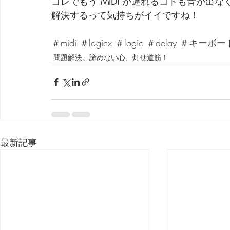
コレでもう 
MIDI
 が遅れるコトも音が出な
解決するって気持ちがイイですね！
＃midi ＃logicx ＃logic ＃dela
問題解決。諦めない心、灯せ道筋！
最新記事