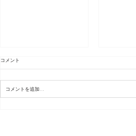
コメント
コメントを追加…
５【 問題解決 Solved 】 突然
４【 問題解決
MIDI が認識されなくなる /
MIDI が認
MacBook Pro M.2 Max 16
MacBook Pr
inch, 2023
inch, 2023