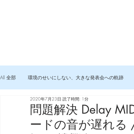
All 全部
環境のせいにしない、大きな発表会への軌跡
2020年7月23日
読了時間: 1分
弦交換の記録
DTM 始める 知っておきたいコト
問題解決 Delay MID
ードの音が遅れる / L
Imanjy Studio 使われているモノ
食べんじーの美味し