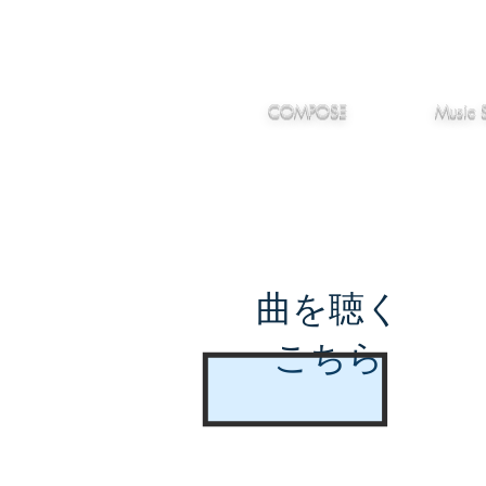
IMANJY
作編曲
音楽
MUSIC
COMPOSE
Music 
曲を聴く
こちら