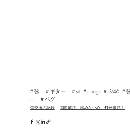
＃弦　＃ギター　＃sit ＃strings ＃s
ー　＃ペグ
弦交換の記録
問題解決。諦めない心、灯せ道筋！