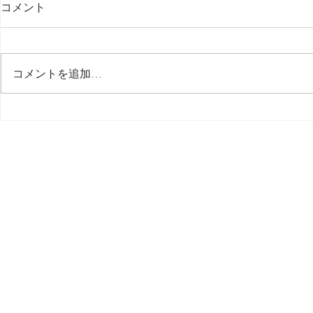
コメント
コメントを追加…
５【 問題解決 Solved 】 突然
４【 問題解決
MIDI が認識されなくなる /
MIDI が認
MacBook Pro M.2 Max 16
MacBook Pr
inch, 2023
inch, 2023