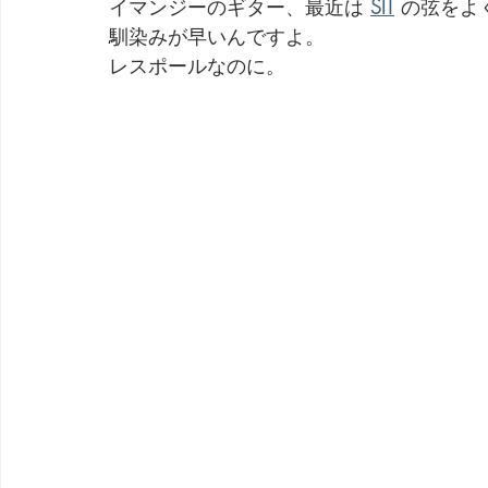
イマンジーのギター、最近は 
SIT
 の弦をよ
馴染みが早いんですよ。
劇団 Avan 劇伴が出来るまでを追ったドキュメンタリー
レスポールなのに。