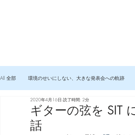
All 全部
環境のせいにしない、大きな発表会への軌跡
2020年4月16日
読了時間: 2分
弦交換の記録
DTM 始める 知っておきたいコト
ギターの弦を SIT
話
Imanjy Studio 使われているモノ
食べんじーの美味し