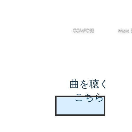
IMANJY
作編曲
音楽
MUSIC
COMPOSE
Music 
曲を聴く
こちら