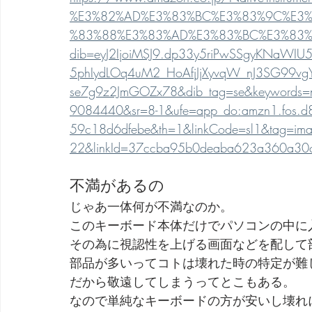
%E3%82%AD%E3%83%BC%E3%83%9C%E3%
%83%88%E3%83%AD%E3%83%BC%E3%83%
dib=eyJ2IjoiMSJ9.dp33y5riPwSSgyKNaWIU5
5phIydLOq4uM2_HoAfjJjXyvqW_nJ3SG99vgYu
se7g9z2JmGOZx78&dib_tag=se&keywords=
9084440&sr=8-1&ufe=app_do:amzn1.fos.d8
59c18d6dfebe&th=1&linkCode=sl1&tag=iman
22&linkId=37ccba95b0deaba623a360a30c3a
不満があるの
じゃあ一体何が不満なのか。
このキーボード本体だけでパソコンの中に
その為に視認性を上げる画面などを配して
部品が多いってコトは壊れた時の特定が難
だから敬遠してしまうってとこもある。
なので単純なキーボードの方が安いし壊れ