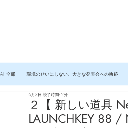
All 全部
環境のせいにしない、大きな発表会への軌跡
6月3日
読了時間: 2分
弦交換の記録
DTM 始める 知っておきたいコト
２【 新しい道具 New
LAUNCHKEY 88 / N
Imanjy Studio 使われているモノ
食べんじーの美味し