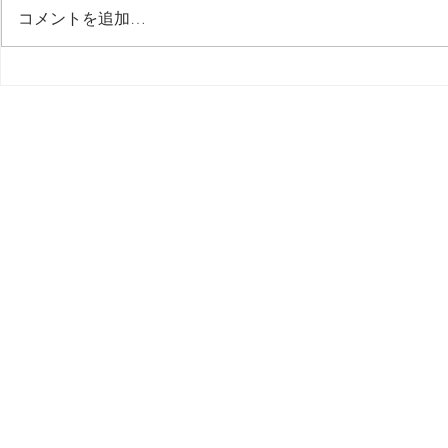
コメントを追加…
１【 問題解決 Solved 】 突然
１【 新しい道
MIDI が認識されなくなる /
】 WIZ028q
MacBook Pro M.2 Max 16
iPhone 1
inch, 2023