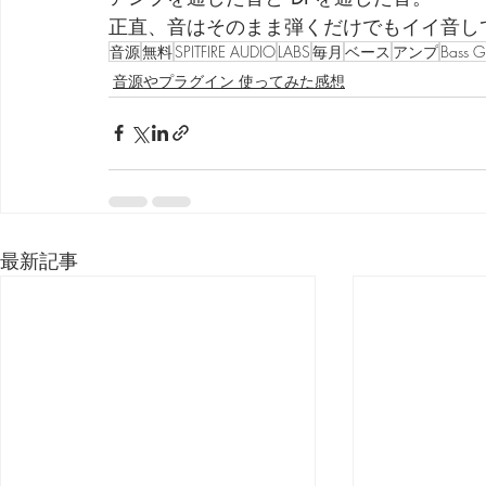
正直、音はそのまま弾くだけでもイイ音し
音源
無料
SPITFIRE AUDIO
LABS
毎月
ベース
アンプ
Bass G
音源やプラグイン 使ってみた感想
最新記事