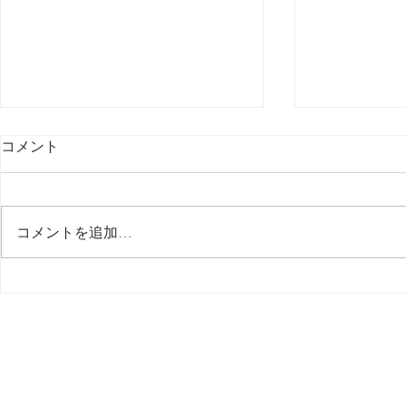
コメント
コメントを追加…
音源 LABS Uilleann Pipes /
音源 LABS Ob
SPITFIRE AUDIO
/ SPITFIRE 