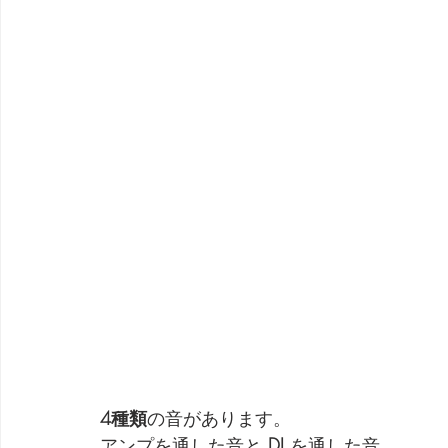
4種類
の音があります。
アンプを通した音と 
DI
 を通した音。