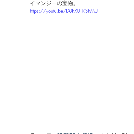
イマンジーの宝物。
https://youtu.be/D0hXUTK3hMU
劇団 Avan 劇伴が出来るまでを追ったドキュメンタリー