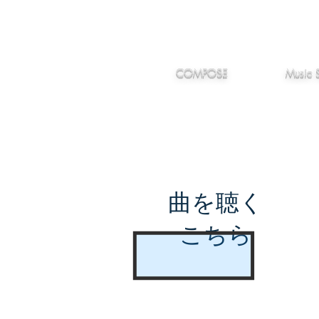
IMANJY
作編曲
音楽
MUSIC
COMPOSE
Music 
曲を聴く
こちら