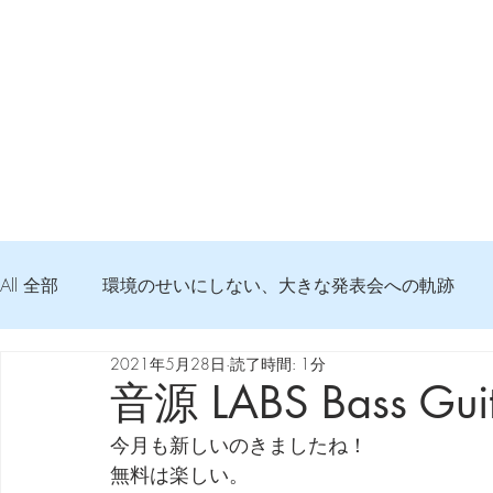
All 全部
環境のせいにしない、大きな発表会への軌跡
2021年5月28日
読了時間: 1分
弦交換の記録
DTM 始める 知っておきたいコト
音源 LABS Bass Guit
今月も新しいのきましたね！
Imanjy Studio 使われているモノ
食べんじーの美味し
無料は楽しい。