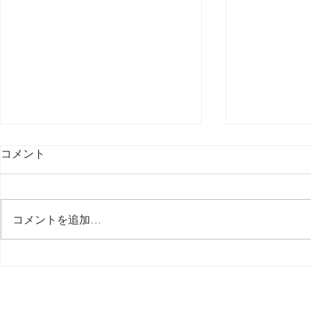
コメント
コメントを追加…
音源 LABS Uilleann Pipes /
音源 LABS Ob
SPITFIRE AUDIO
/ SPITFIRE 