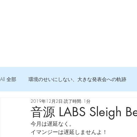
All 全部
環境のせいにしない、大きな発表会への軌跡
2019年12月2日
読了時間: 1分
弦交換の記録
DTM 始める 知っておきたいコト
音源 LABS Sleigh Be
今月は遅延なく。
Imanjy Studio 使われているモノ
食べんじーの美味し
イマンジーは遅延しませんよ！