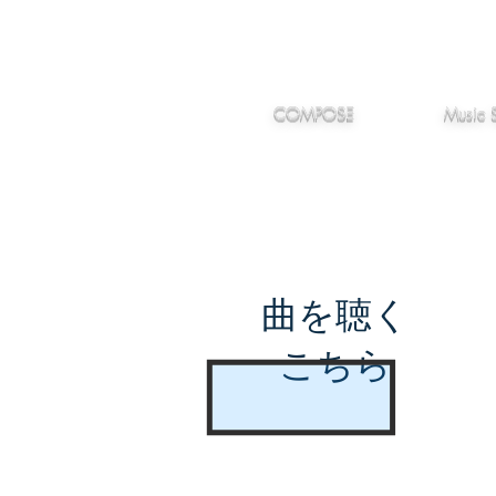
IMANJY
作編曲
音楽
MUSIC
COMPOSE
Music 
曲を聴く
こちら