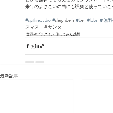
来年のよさこいの曲にも颯爽と使っていこ
#spitfireaudio
#
sleighbells 
#b
ell 
#labs
＃無料
スマス　＃サンタ
音源やプラグイン 使ってみた感想
最新記事