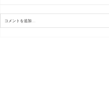
コメントを追加…
５【 問題解決 Solved 】 突然
４【 問題解決
MIDI が認識されなくなる /
MIDI が認
MacBook Pro M.2 Max 16
MacBook Pr
inch, 2023
inch, 2023