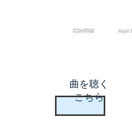
IMANJY
作編曲
音楽
MUSIC
COMPOSE
Music 
曲を聴く
こちら