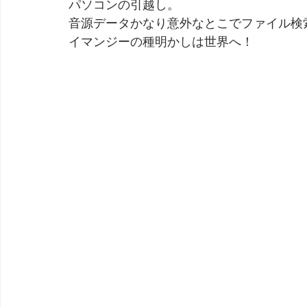
パソコンの引越し。
音源データかなり意外なとこでファイル検
劇団 Avan 劇伴が出来るまでを追ったドキュメンタリー
イマンジーの種明かしは世界へ！