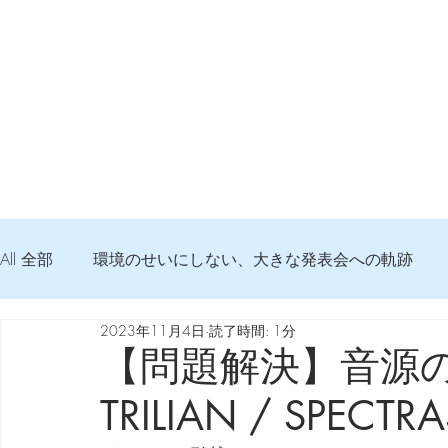
All 全部
環境のせいにしない、大きな発表会への軌跡
2023年11月4日
読了時間: 1分
弦交換の記録
DTM 始める 知っておきたいコト
【問題解決】音源
TRILIAN / SPECTR
Imanjy Studio 使われているモノ
食べんじーの美味し